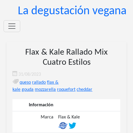
La degustación vegana
Flax & Kale Rallado Mix
Cuatro Estilos
31/08/2023
queso
rallado
flax &
kale
gouda
mozzarella
roquefort
cheddar
Información
Marca
Flax & Kale