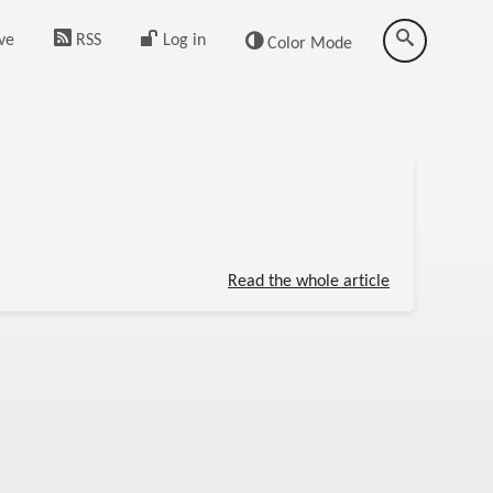
ve
RSS
Log in
Color Mode
Read the whole article