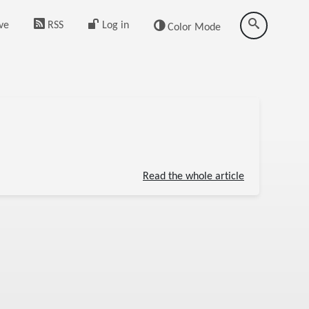
ve
RSS
Log in
Color Mode
Read the whole article